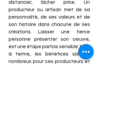
distancier, lâcher prise. Un 
producteur ou artisan met de sa 
personnalité, de ses valeurs et de 
son histoire dans chacune de ses 
créations. Laisser une tierce 
personne présenter son oeuvre, 
est une étape parfois sensible. Mais 
à terme, les bénéfices s(er)ont 
nombreux pour ces producteurs et 
artisans d'aujourd'hui, acteurs 
touristiques de demain. 
3 étapes essentielles donc: 
conscientiser sur le potentiel 
de développement par le 
tourisme
rassurer sur la faisabilité et la 
rentabilité de la démarche 
touristique