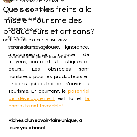
Tous les posts
5 avr. 2022
3 min de lecture
Quels sont les freins à la
Communication Web
mise en tourisme des
Stratégie digitale
Réseaux sociaux
producteurs et artisans?
Site web
Dernière mise à jour :
5 avr. 2022
Inconscience, doute, ignorance, 
Community Management
méconnaissance, manque de 
Diversification par le tourisme
moyens, contraintes logistiques et 
peurs... Les obstacles sont 
nombreux pour les producteurs et 
artisans qui souhaitent s'ouvrir au 
tourisme. Et pourtant, le 
potentiel 
de développement
 est là et 
le 
contexte est favorable !
Riches d'un savoir-faire unique, à 
leurs yeux banal